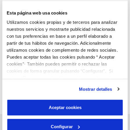
Esta página web usa cookies
Utilizamos cookies propias y de terceros para analizar
22 SEP 2021
nuestros servicios y mostrarte publicidad relacionada
Convocatòria de la Junta General Extraordinària
con tus preferencias en base a un perfil elaborado a
d’Accionistes
partir de tus hábitos de navegación. Adicionalmente
utilizamos cookies de complemento de redes sociales.
Puedes aceptar todas las cookies pulsando “ Aceptar
Anterior
Siguiente
cookies”· También puedes permitir o rechazar las
cookies de forma granular pulsando “Configurar”. Si
pulsas “Rechazar cookies”, equivaldrá a rechazar la
Página 4 de 10
instalación de todas las cookies salvo las necesarias que
Mostrar detalles
son indispensables para que el sitio web funcione y que
por tanto no se pueden desactivar. Puedes consultar
más información en nuestra
Política de Cookies
Aceptar cookies
Configurar