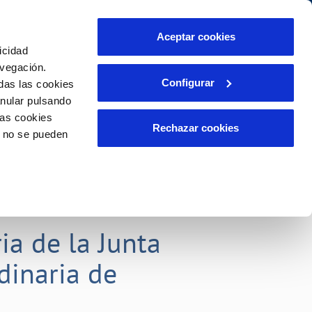
idad
Ayuda
Contáctanos
Aceptar cookies
icidad
Área de clientes
 compromisos
avegación.
Configurar
das las cookies
anular pulsando
INCIDENCIAS
las cookies
liente)
tación
Comunica anomalías o posibles
Rechazar cookies
o no se pueden
fraudes
o
Reclamaciones
ia de la Junta
dinaria de
s