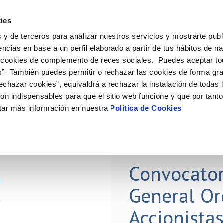
ES
CA
Actual
ies
 y de terceros para analizar nuestros servicios y mostrarte publ
e
Tu Servicio
Tu Agua
Conócenos
Nuestros
encias en base a un perfil elaborado a partir de tus hábitos de n
 cookies de complemento de redes sociales. Puedes aceptar to
s”· También puedes permitir o rechazar las cookies de forma gr
N AL CLIENTE
D
Y CUMPLIMIENTO
NTRATOS
COMPROMISO DE SERVICIO
CUIDADOS DEL AGUA
CONTRATACIÓN
MODIFICACIÓN DE DATOS
echazar cookies”, equivaldrá a rechazar la instalación de todas 
AS DE GESTIÓN Y CERTIFICADOS
 de contacto
calidad del agua
bio de titular
Customer Counsel (Defensa del c
Consejos de ahorro
Condiciones Generales de Contra
Actualizar datos bancarios
on indispensables para que el sitio web funcione y que por tant
e interés
a de suministro
Normativa del servicio
Depósitos comunitarios
Contrataciones
Actualizar datos de domicili
tar más información en nuestra
Política de Cookies
via
a de suministro
Junta de Arbitraje
Actualizar datos personales
obras y afectaciones
icitud de Acometida
ación de fuga interior
umentación contratación
15 MAY 2026
Convocator
VER TODAS LAS GESTIONES
General Or
Accionista