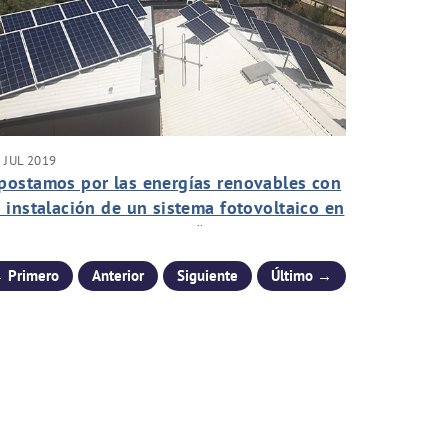
 JUL 2019
postamos por las energías renovables con
a instalación de un sistema fotovoltaico en
a cubierta de la estación “Can Cándido”
 Primero
Anterior
Siguiente
Último →