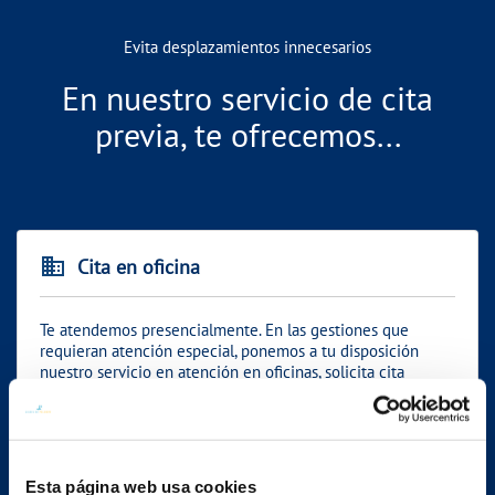
Evita desplazamientos innecesarios
En nuestro servicio de cita
previa, te ofrecemos...
business
Cita en oficina
Te atendemos presencialmente. En las gestiones que
requieran atención especial, ponemos a tu disposición
nuestro servicio en atención en oficinas, solicita cita
presencial en tu oficina en caso de:
Nueva instalación en red de suministro
Situación de vulnerabilidad y ayudas sociales
Esta página web usa cookies
Resolución de expedientes de fraude