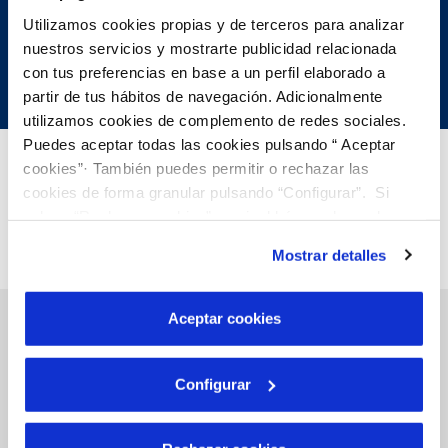
Utilizamos cookies propias y de terceros para analizar
nuestros servicios y mostrarte publicidad relacionada
con tus preferencias en base a un perfil elaborado a
partir de tus hábitos de navegación. Adicionalmente
utilizamos cookies de complemento de redes sociales.
Puedes aceptar todas las cookies pulsando “ Aceptar
cookies”· También puedes permitir o rechazar las
cookies de forma granular pulsando “Configurar”. Si
pulsas “Rechazar cookies”, equivaldrá a rechazar la
instalación de todas las cookies salvo las necesarias que
Mostrar detalles
son indispensables para que el sitio web funcione y que
por tanto no se pueden desactivar. Puedes consultar
más información en nuestra
Política de Cookies
Aceptar cookies
Gestiones Online
Configurar