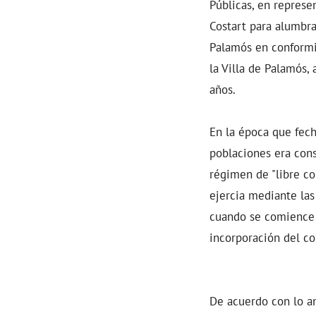
Públicas, en represe
Costart para alumbrar
Palamós en conformid
la Villa de Palamós,
años.
En la época que fech
poblaciones era consi
régimen de "libre co
ejercia mediante las
cuando se comience a
incorporación del co
De acuerdo con lo a