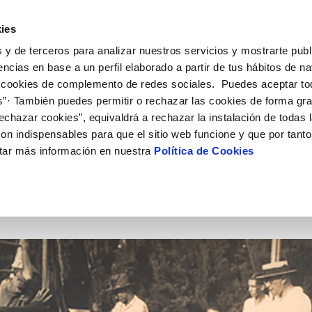
ES
CA
Actual
ies
 y de terceros para analizar nuestros servicios y mostrarte publ
e
Tu Servicio
Tu Agua
Conócenos
Nuestros
encias en base a un perfil elaborado a partir de tus hábitos de n
 cookies de complemento de redes sociales. Puedes aceptar to
s”· También puedes permitir o rechazar las cookies de forma gr
N AL CLIENTE
D
Y CUMPLIMIENTO
NTRATOS
COMPROMISO DE SERVICIO
CUIDADOS DEL AGUA
CONTRATACIÓN
MODIFICACIÓN DE DATOS
echazar cookies”, equivaldrá a rechazar la instalación de todas 
AS DE GESTIÓN Y CERTIFICADOS
 de contacto
calidad del agua
bio de titular
Customer Counsel (Defensa del c
Consejos de ahorro
Condiciones Generales de Contra
Actualizar datos bancarios
on indispensables para que el sitio web funcione y que por tant
e interés
a de suministro
Normativa del servicio
Depósitos comunitarios
Contrataciones
Actualizar datos de domicili
A
tar más información en nuestra
Política de Cookies
via
a de suministro
Junta de Arbitraje
Actualizar datos personales
obras y afectaciones
icitud de Acometida
ación de fuga interior
umentación contratación
VER TODAS LAS GESTIONES