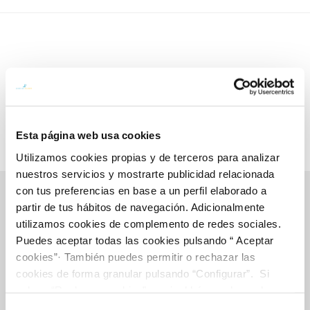
Esta página web usa cookies
Utilizamos cookies propias y de terceros para analizar
nuestros servicios y mostrarte publicidad relacionada
con tus preferencias en base a un perfil elaborado a
partir de tus hábitos de navegación. Adicionalmente
utilizamos cookies de complemento de redes sociales.
Gestiones Online
Puedes aceptar todas las cookies pulsando “ Aceptar
cookies”· También puedes permitir o rechazar las
cookies de forma granular pulsando “Configurar”. Si
FACTURAS, PAGOS Y CONSUMOS
pulsas “Rechazar cookies”, equivaldrá a rechazar la
CONTRATOS
instalación de todas las cookies salvo las necesarias que