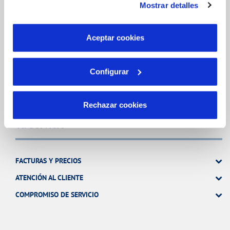
Mostrar detalles
son indispensables para que el sitio web funcione y que
MODIFICACIÓN DE DATOS
por tanto no se pueden desactivar. Puedes consultar
INCIDENCIAS
más información en nuestra
Política de Cookies
Aceptar cookies
TODAS LAS GESTIONES
Configurar
OTRAS GESTIONES
Rechazar cookies
Tu Servicio
FACTURAS Y PRECIOS
ATENCIÓN AL CLIENTE
COMPROMISO DE SERVICIO