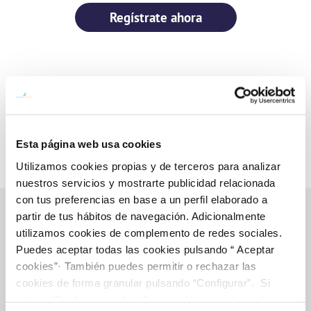
Regístrate ahora
Esta página web usa cookies
Utilizamos cookies propias y de terceros para analizar
nuestros servicios y mostrarte publicidad relacionada
con tus preferencias en base a un perfil elaborado a
partir de tus hábitos de navegación. Adicionalmente
utilizamos cookies de complemento de redes sociales.
Gestiones Online
Puedes aceptar todas las cookies pulsando “ Aceptar
cookies”· También puedes permitir o rechazar las
cookies de forma granular pulsando “Configurar”. Si
pulsas “Rechazar cookies”, equivaldrá a rechazar la
FACTURAS, PAGOS Y CONSUMOS