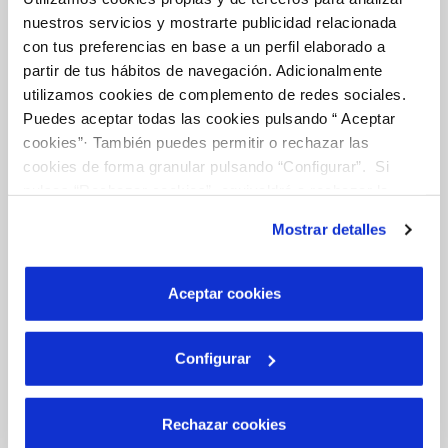
MODIFICACIÓN DE DATOS
nuestros servicios y mostrarte publicidad relacionada
con tus preferencias en base a un perfil elaborado a
INCIDENCIAS
partir de tus hábitos de navegación. Adicionalmente
utilizamos cookies de complemento de redes sociales.
TODAS LAS GESTIONES
Puedes aceptar todas las cookies pulsando “ Aceptar
cookies”· También puedes permitir o rechazar las
OTRAS GESTIONES
cookies de forma granular pulsando “Configurar”. Si
pulsas “Rechazar cookies”, equivaldrá a rechazar la
instalación de todas las cookies salvo las necesarias que
Tu Servicio
Mostrar detalles
son indispensables para que el sitio web funcione y que
por tanto no se pueden desactivar. Puedes consultar
más información en nuestra
Política de Cookies
Aceptar cookies
FACTURAS Y PRECIOS
ATENCIÓN AL CLIENTE
Configurar
COMPROMISO DE SERVICIO
Rechazar cookies