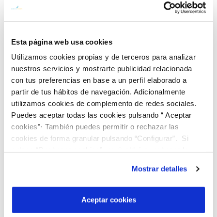
Tecnología avanzada y
Esta página web usa cookies
experiencia
Utilizamos cookies propias y de terceros para analizar
nuestros servicios y mostrarte publicidad relacionada
La combinación de nuevas tecnologías como
la inteligencia artificial y la experiencia de
con tus preferencias en base a un perfil elaborado a
nuestro equipo permiten optimizar
partir de tus hábitos de navegación. Adicionalmente
operaciones y afrontar los efectos del
utilizamos cookies de complemento de redes sociales.
cambio climático en la gestión de los
recursos naturales.
Puedes aceptar todas las cookies pulsando “ Aceptar
cookies”· También puedes permitir o rechazar las
cookies de forma granular pulsando “Configurar”. Si
.
pulsas “Rechazar cookies”, equivaldrá a rechazar la
instalación de todas las cookies salvo las necesarias que
Mostrar detalles
son indispensables para que el sitio web funcione y que
por tanto no se pueden desactivar. Puedes consultar
más información en nuestra
Política de Cookies
Aceptar cookies