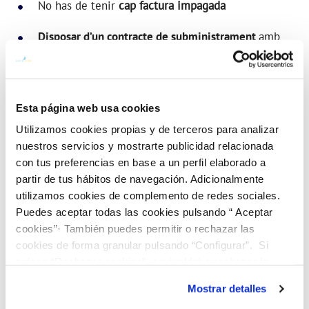
No has de tenir
cap factura impagada
Disposar d’un contracte de subministrament
amb
una vigència
superior a un any
Esta página web usa cookies
Com puc contractar-ho?
Utilizamos cookies propias y de terceros para analizar
nuestros servicios y mostrarte publicidad relacionada
con tus preferencias en base a un perfil elaborado a
Accedeix a l’Àrea de clients
(si no ets usuari hauràs
partir de tus hábitos de navegación. Adicionalmente
de registrar-te primer).
utilizamos cookies de complemento de redes sociales.
Puedes aceptar todas las cookies pulsando “ Aceptar
També pots contractar-ho a
través del telèfon
cookies”· También puedes permitir o rechazar las
cookies de forma granular pulsando “Configurar”. Si
d’atenció al client o a les nostres oficines.
pulsas “Rechazar cookies”, equivaldrá a rechazar la
instalación de todas las cookies salvo las necesarias que
Mostrar detalles
son indispensables para que el sitio web funcione y que