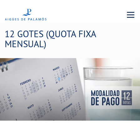
Menu 
12 GOTES (QUOTA FIXA
MENSUAL)
La teva quota fixa mensual